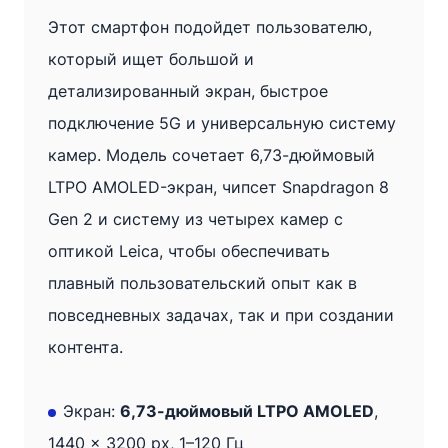
Чёрный
Этот смартфон подойдет пользователю,
·
который ищет большой и
512GB
детализированный экран, быстрое
·
подключение 5G и универсальную систему
Класс
камер. Модель сочетает 6,73-дюймовый
B
LTPO AMOLED-экран, чипсет Snapdragon 8
(Хорошее)
Gen 2 и систему из четырех камер с
·
оптикой Leica, чтобы обеспечивать
Стандарт
плавный пользовательский опыт как в
(80%
повседневных задачах, так и при создании
или
контента.
более)
Экран:
6,73-дюймовый LTPO AMOLED
,
1440 x 3200 px, 1–120 Гц