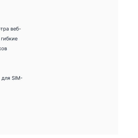
тра веб-
 гибкие
ков
 для SIM-