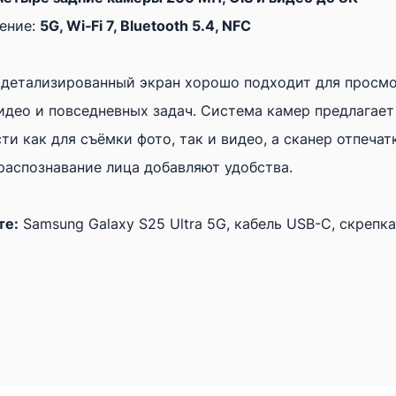
Samsung
ение:
5G, Wi‑Fi 7, Bluetooth 5.4, NFC
Galaxy
S25
 детализированный экран хорошо подходит для просмо
Ultra
идео и повседневных задач. Система камер предлагает
5G
и как для съёмки фото, так и видео, а сканер отпечат
Чёрный
распознавание лица добавляют удобства.
·
1TB
те:
Samsung Galaxy S25 Ultra 5G, кабель USB-C, скрепка
·
Класс
B
(Хорошее)
·
Новый