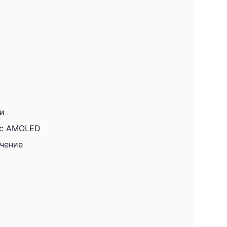
 и
ic AMOLED
чение