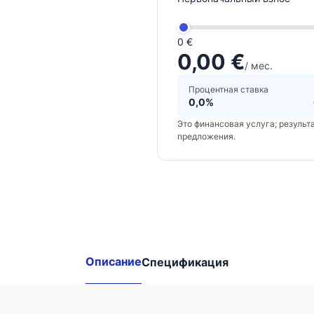
0 €
0,00 €
/ мес.
Процентная ставка
0,0%
Это финансовая услуга; результ
предложения.
Другие
доступные
комбинации:
Описание
Спецификация
Samsung
Galaxy