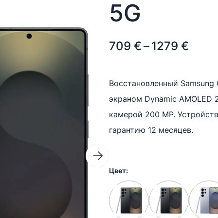
5G
Price
709
€
–
1279
€
range
709 
Восстановленный Samsung 
экраном Dynamic AMOLED 2X
thro
камерой 200 MP. Устройст
1279
гарантию 12 месяцев.
Цвет: