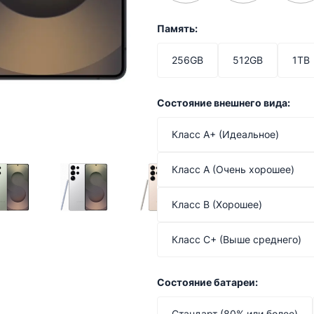
Память:
256GB
512GB
1TB
Состояние внешнего вида:
Класс A+ (Идеальное)
Класс A (Очень хорошее)
Класс B (Хорошее)
Класс C+ (Выше среднего)
Состояние батареи:
Стандарт (80% или более)