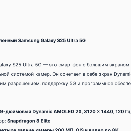
S25
Ultra
5G
Синий
ленный Samsung Galaxy S25 Ultra 5G
·
256GB
·
laxy S25 Ultra 5G — это смартфон с большим экраном
Класс
ьной системой камер. Он сочетает в себе экран Dynam
B
ким разрешением, поддержку 5G и программное обеспе
(Хорошее)
·
Новый
,9-дюймовый Dynamic AMOLED 2X, 3120 x 1440, 120 Гц
аккумулятор
ор:
Snapdragon 8 Elite
четыре задние камеры 200 МП, OIS и видео до 8K