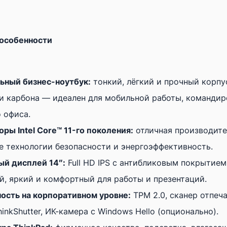
14"
Класс
особенности
B
(Хорошее)
·
ьный бизнес-ноутбук:
тонкий, лёгкий и прочный корпу
Чёрный
и карбона — идеален для мобильной работы, командир
·
 офиса.
16GB
ры Intel Core™ 11-го поколения:
отличная производите
·
е технологии безопасности и энергоэффективность.
SCA
ый дисплей 14″:
Full HD IPS с антибликовым покрытие
·
й, яркий и комфортный для работы и презентаций.
Core
ость на корпоративном уровне:
TPM 2.0, сканер отпеч
i7-
hinkShutter, ИК-камера с Windows Hello (опционально).
1165G7