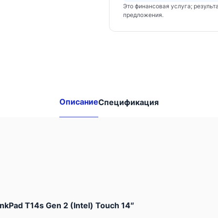
Это финансовая услуга; результ
предложения.
Другие
доступные
комбинации:
Описание
Спецификация
Lenovo
ThinkPad
T14s
Gen
2
(Intel)
nkPad T14s Gen 2 (Intel) Touch 14″
Touch