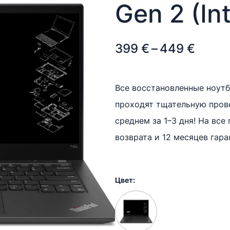
Gen 2 (In
Price
399
€
–
449
€
range
399 €
Все восстановленные ноутбу
проходят тщательную прове
throu
среднем за 1–3 дня! На все
449 €
возврата и 12 месяцев гара
Цвет: