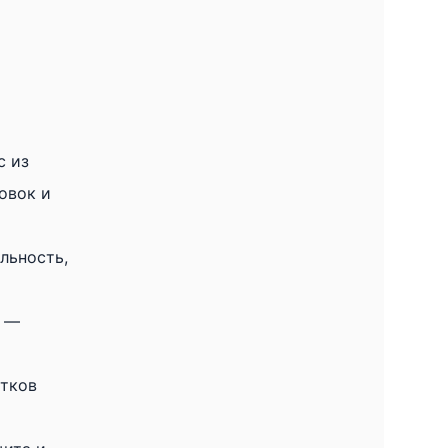
с из
овок и
льность,
м —
атков