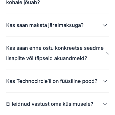
kohale jõuab?
Kas saan maksta järelmaksuga?
Kas saan enne ostu konkreetse seadme
lisapilte või täpseid akuandmeid?
Kas Technocircle’il on füüsiline pood?
Ei leidnud vastust oma küsimusele?