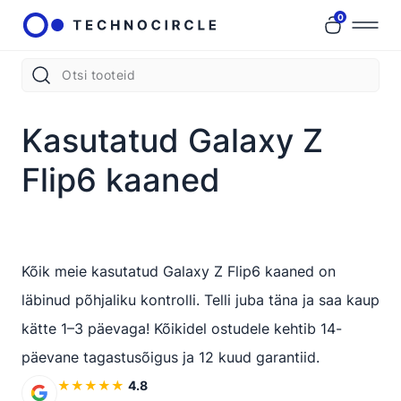
0
Kasutatud Galaxy Z
Flip6 kaaned
Kõik meie kasutatud Galaxy Z Flip6 kaaned on
läbinud põhjaliku kontrolli. Telli juba täna ja saa kaup
kätte 1–3 päevaga! Kõikidel ostudele kehtib 14-
päevane tagastusõigus ja 12 kuud garantiid.
★
★
★
★
★
4.8