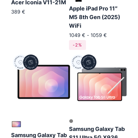
Acer Iconia V11-21M
Apple iPad Pro 11″
389
€
M5 8th Gen (2025)
WiFi
1049
€
-
1059
€
-2%
Samsung Galaxy Tab
Samsung Galaxy Tab
S11 Ultra 5G X936