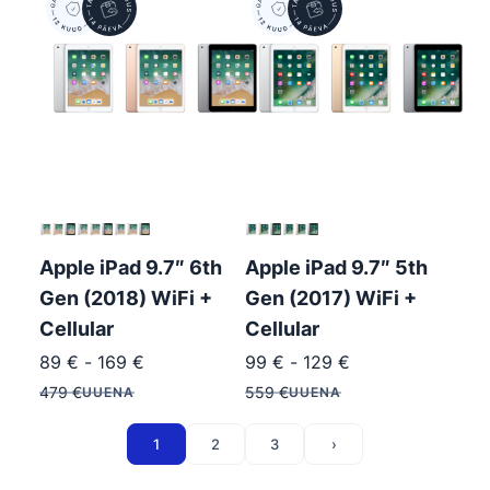
Apple iPad 9.7″ 6th
Apple iPad 9.7″ 5th
Gen (2018) WiFi +
Gen (2017) WiFi +
Cellular
Cellular
89
€
-
169
€
99
€
-
129
€
479
€
559
€
UUENA
UUENA
1
2
3
›