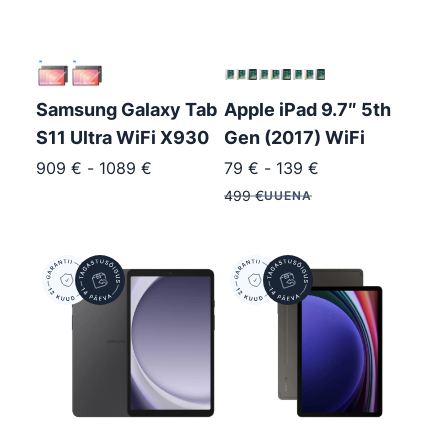
Samsung Galaxy Tab
Apple iPad 9.7″ 5th
S11 Ultra WiFi X930
Gen (2017) WiFi
909
€
-
1089
€
79
€
-
139
€
499
€
UUENA