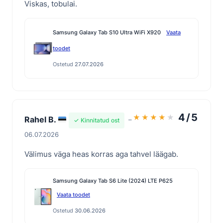
Viskas, tobulai.
Samsung Galaxy Tab S10 Ultra WiFi X920
Vaata
toodet
Ostetud
27.07.2026
4/5
★
★
★
★
★
Rahel B.
–
✓ Kinnitatud ost
06.07.2026
Välimus väga heas korras aga tahvel läägab.
Samsung Galaxy Tab S6 Lite (2024) LTE P625
Vaata toodet
Ostetud
30.06.2026