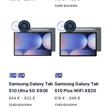
1399
€
UUENA
Samsung Galaxy Tab
Samsung Galaxy Tab
S10 Ultra 5G X926
S10 Plus WiFi X820
844
€
-
933
€
619
€
-
649
€
1549
€
1149
€
UUENA
UUENA