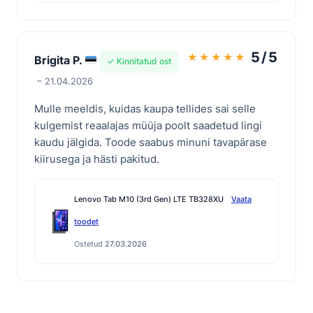
5/5
★
★
★
★
★
Brigita P.
✓ Kinnitatud ost
– 21.04.2026
Mulle meeldis, kuidas kaupa tellides sai selle
kulgemist reaalajas müüja poolt saadetud lingi
kaudu jälgida. Toode saabus minuni tavapärase
kiirusega ja hästi pakitud.
Lenovo Tab M10 (3rd Gen) LTE TB328XU
Vaata
toodet
Ostetud
27.03.2026