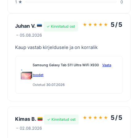
1 ★
0
5/5
★
★
★
★
★
Juhan V.
✓ Kinnitatud ost
– 05.08.2026
Kaup vastab kirjeldusele ja on korralik
Samsung Galaxy Tab S11 Ultra WiFi X930
Vaata
toodet
Ostetud
30.07.2026
5/5
★
★
★
★
★
Kimas B.
✓ Kinnitatud ost
– 02.08.2026