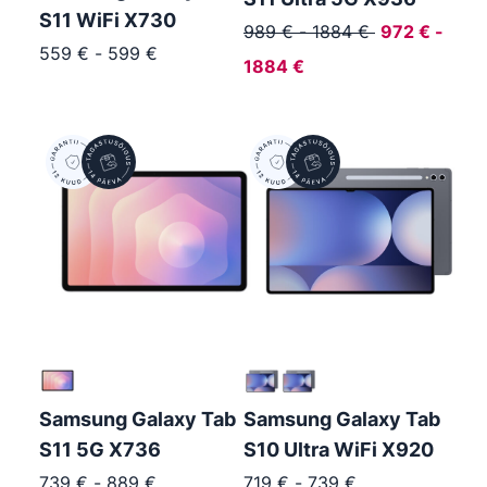
S11 WiFi X730
989
€
-
1884
€
972
€
-
559
€
-
599
€
1884
€
Samsung Galaxy Tab
Samsung Galaxy Tab
S11 5G X736
S10 Ultra WiFi X920
739
€
-
889
€
719
€
-
739
€