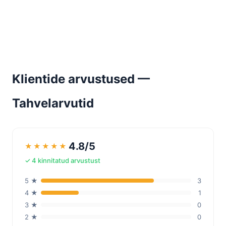
Klientide arvustused —
Tahvelarvutid
4.8/5
★
★
★
★
★
✓ 4 kinnitatud arvustust
5 ★
3
4 ★
1
3 ★
0
2 ★
0