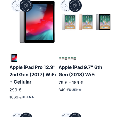
Apple iPad Pro 12.9″
Apple iPad 9.7″ 6th
2nd Gen (2017) WiFi
Gen (2018) WiFi
+ Cellular
79
€
-
159
€
299
€
349
€
UUENA
1069
€
UUENA