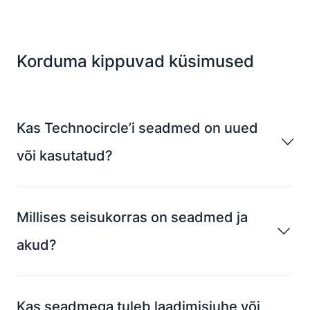
Korduma kippuvad küsimused
Kas Technocircle’i seadmed on uued
või kasutatud?
Millises seisukorras on seadmed ja
akud?
Kas seadmega tuleb laadimisjuhe või