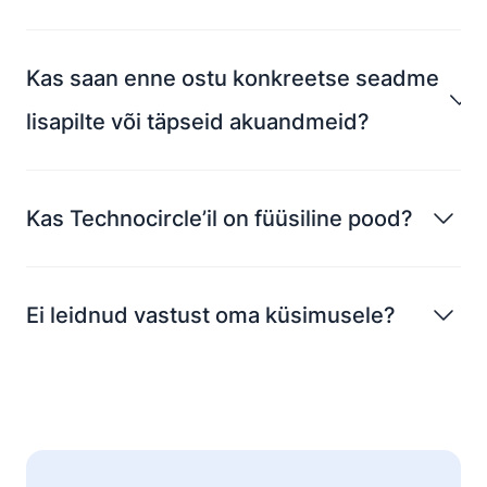
Kas saan enne ostu konkreetse seadme
lisapilte või täpseid akuandmeid?
Kas Technocircle’il on füüsiline pood?
Ei leidnud vastust oma küsimusele?