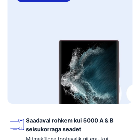
Saadaval rohkem kui 5000 A & B
seisukorraga seadet
Mitmekülgne tootevalik nii era- kui