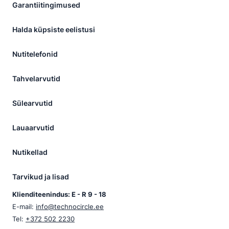
Garantiitingimused
Halda küpsiste eelistusi
Nutitelefonid
Tahvelarvutid
Sülearvutid
Lauaarvutid
Nutikellad
Tarvikud ja lisad
Klienditeenindus: E - R 9 - 18
E-mail:
info@technocircle.ee
Tel:
+372 502 2230