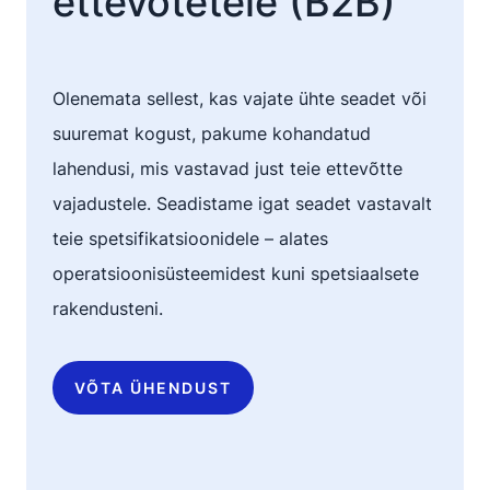
ettevõtetele (B2B)
Olenemata sellest, kas vajate ühte seadet või
suuremat kogust, pakume kohandatud
lahendusi, mis vastavad just teie ettevõtte
vajadustele. Seadistame igat seadet vastavalt
teie spetsifikatsioonidele – alates
operatsioonisüsteemidest kuni spetsiaalsete
rakendusteni.
VÕTA ÜHENDUST