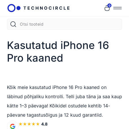
0
Kasutatud iPhone 16
Pro kaaned
Kõik meie kasutatud iPhone 16 Pro kaaned on
läbinud põhjaliku kontrolli. Telli juba täna ja saa kaup
kätte 1–3 päevaga! Kõikidel ostudele kehtib 14-
päevane tagastusõigus ja 12 kuud garantiid.
★
★
★
★
★
4.8