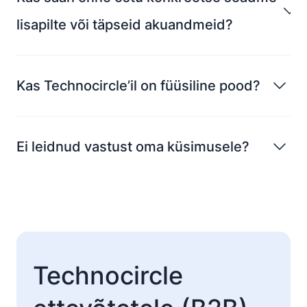
lisapilte või täpseid akuandmeid?
Kas Technocircle’il on füüsiline pood?
Ei leidnud vastust oma küsimusele?
Technocircle