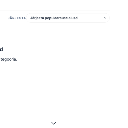
JÄRJESTA
ud
ategooria.