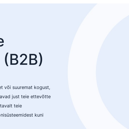
e
 (B2B)
et või suuremat kogust,
vad just teie ettevõtte
avalt teie
onisüsteemidest kuni