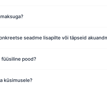
elmaksuga?
onkreetse seadme lisapilte või täpseid akuand
n füüsiline pood?
ma küsimusele?