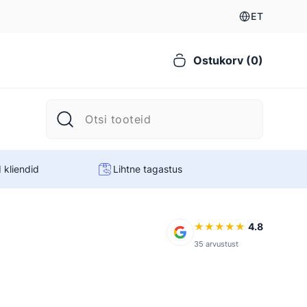
ET
Ostukorv (0)
 kliendid
Lihtne tagastus
★
★
★
★
★
4.8
35 arvustust