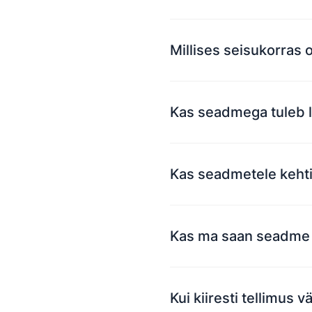
Millises seisukorras
Kas seadmega tuleb l
Kas seadmetele kehti
Kas ma saan seadme 
Kui kiiresti tellimus 