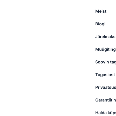
Meist
Blogi
Järelmaks
Müügitin
Soovin ta
Tagasiost
Privaatsu
Garantiit
Halda küps