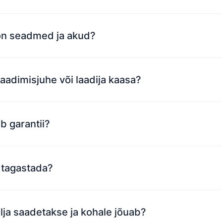
 on seadmed ja akud?
aadimisjuhe või laadija kaasa?
b garantii?
tagastada?
välja saadetakse ja kohale jõuab?