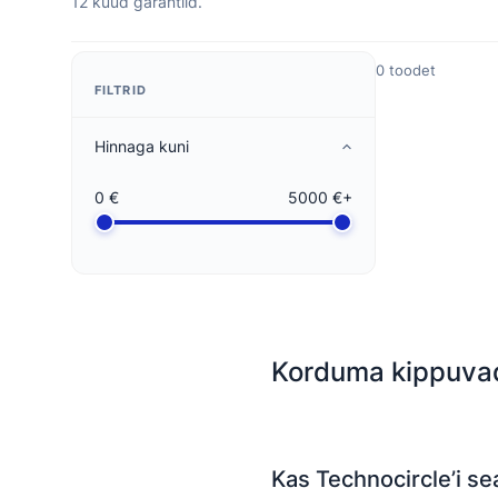
12 kuud garantiid.
0 toodet
FILTRID
Hinnaga kuni
0 €
5000 €+
Korduma kippuva
Kas Technocircle’i s