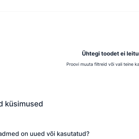
Ühtegi toodet ei leit
Proovi muuta filtreid või vali teine k
d küsimused
eadmed on uued või kasutatud?