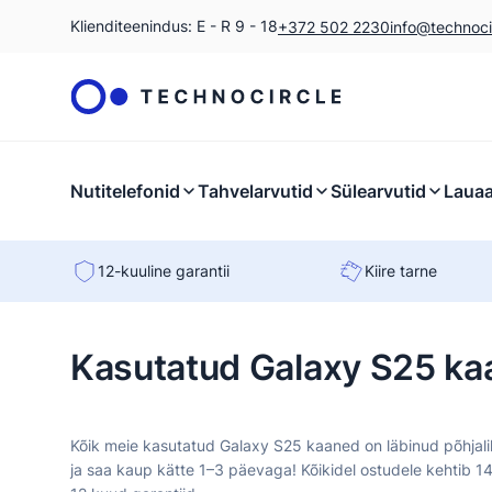
Klienditeenindus: E - R 9 - 18
+372 502 2230
info@technoci
Nutitelefonid
Tahvelarvutid
Sülearvutid
Lauaa
12-kuuline garantii
Kiire tarne
Kasutatud Galaxy S25 k
Kõik meie kasutatud Galaxy S25 kaaned on läbinud põhjaliku 
ja saa kaup kätte 1–3 päevaga! Kõikidel ostudele kehtib 1