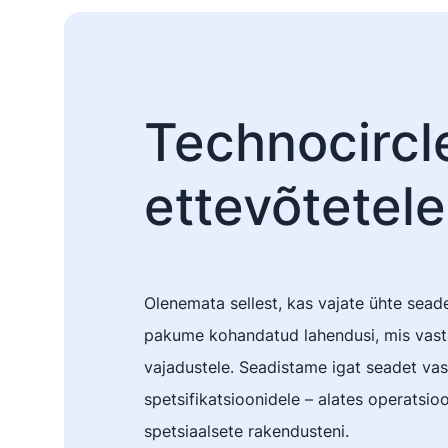
Technocircl
ettevõtetele
Olenemata sellest, kas vajate ühte sead
pakume kohandatud lahendusi, mis vasta
vajadustele. Seadistame igat seadet vast
spetsifikatsioonidele – alates operatsio
spetsiaalsete rakendusteni.