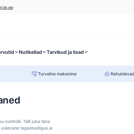
rcle.ee
rvutid
Nutikellad
Tarvikud ja lisad
Turvaline maksmine
Rahulolevad
aaned
kontrolli. Telli juba täna
4-päevane tagastusõigus ja