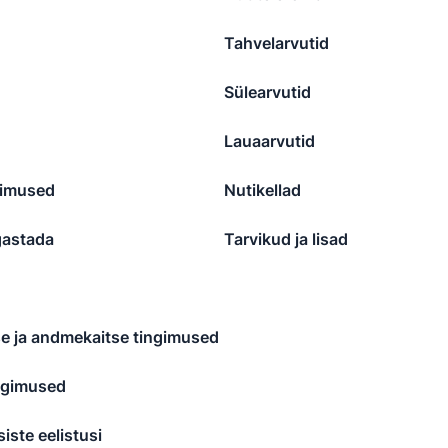
Tahvelarvutid
Sülearvutid
Lauaarvutid
gimused
Nutikellad
gastada
Tarvikud ja lisad
se ja andmekaitse tingimused
ingimused
iste eelistusi