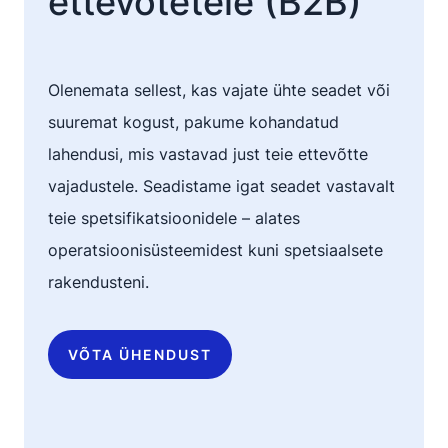
ettevõtetele (B2B)
Olenemata sellest, kas vajate ühte seadet või
suuremat kogust, pakume kohandatud
lahendusi, mis vastavad just teie ettevõtte
vajadustele. Seadistame igat seadet vastavalt
teie spetsifikatsioonidele – alates
operatsioonisüsteemidest kuni spetsiaalsete
rakendusteni.
VÕTA ÜHENDUST