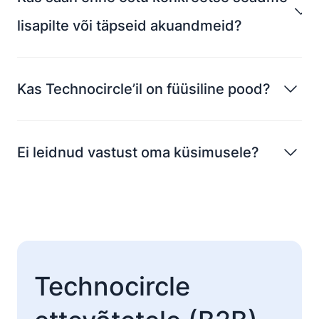
lisapilte või täpseid akuandmeid?
Kas Technocircle’il on füüsiline pood?
Ei leidnud vastust oma küsimusele?
Technocircle