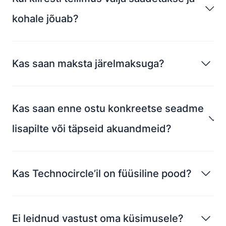
kohale jõuab?
Kas saan maksta järelmaksuga?
Kas saan enne ostu konkreetse seadme
lisapilte või täpseid akuandmeid?
Kas Technocircle’il on füüsiline pood?
Ei leidnud vastust oma küsimusele?