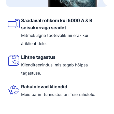
Saadaval rohkem kui 5000 A & B
seisukorraga seadet
Mitmekülgne tootevalik nii era- kui
äriklientidele.
Lihtne tagastus
Klienditeenindus, mis tagab hõlpsa
tagastuse.
Rahulolevad kliendid
Meie parim tunnustus on Teie rahulolu.