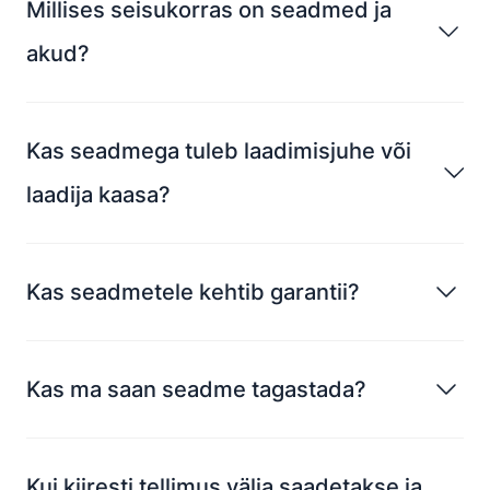
Millises seisukorras on seadmed ja
akud?
Kas seadmega tuleb laadimisjuhe või
laadija kaasa?
Kas seadmetele kehtib garantii?
Kas ma saan seadme tagastada?
Kui kiiresti tellimus välja saadetakse ja