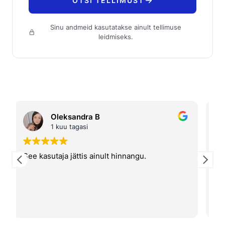
OTSI TELLIMUST
Sinu andmeid kasutatakse ainult tellimuse
leidmiseks.
Oleksandra B
Andre
1 kuu tagasi
2 kuud 
asutaja jättis ainult hinnangu.
Hea hinna ja k
telefon